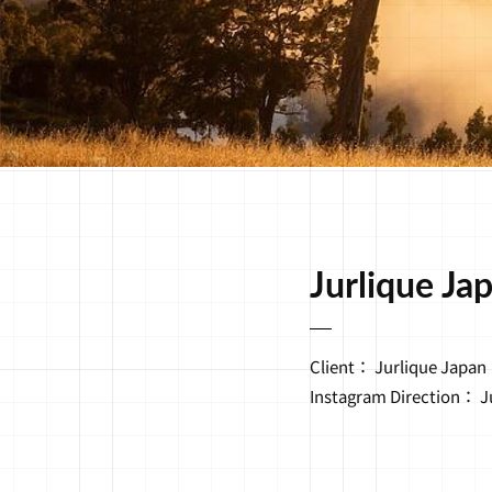
Jurlique Ja
Client： Jurlique Japan

Instagram Direction： J