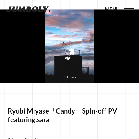
MENU
Ryubi Miyase「Candy」Spin-off PV
featuring.sara